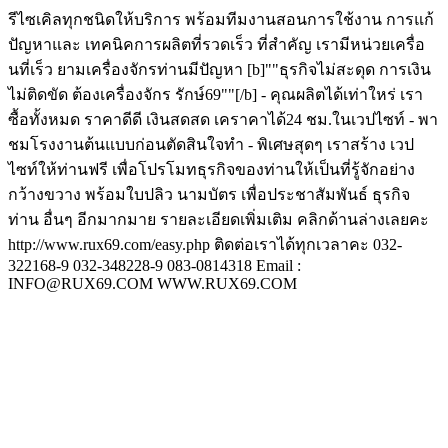
รีไซเคิลทุกชนิดให้บริการ พร้อมทีมงานสอนการใช้งาน การแก้
ปัญหาและ เทคนิคการผลิตที่รวดเร็ว ที่สำคัญ เรามีหน่วยเครื่อ
นที่เร็ว ยามเครื่องจักรท่านมีปัญหา [b]""ธุรกิจไม่สะดุด การเงิน
ไม่ติดขัด ต้องเครื่องจักร รักษ์69""[/b] - คุณผลิตได้เท่าใหร่ เรา
ซื้อทั้งหมด ราคาดีดี เงินสดสด เคราคาได้24 ชม.ในเวปไซท์ - พา
ชมโรงงานต้นแบบก่อนตัดสินใจทำ - พิเศษสุดๆ เราสร้าง เวป
ไซท์ให้ท่านฟรี เพื่อโปรโมทธุรกิจของท่านให้เป็นที่รู้จักอย่าง
กว้างขวาง พร้อมใบปลิว นามบัตร เพื่อประชาสัมพันธ์ ธุรกิจ
ท่าน อื่นๆ อีกมากมาย รายละเอียดเพิ่มเติม คลิกด้านล่างเลยคะ
http://www.rux69.com/easy.php ติดต่อเราได้ทุกเวลาคะ 032-
322168-9 032-348228-9 083-0814318 Email :
INFO@RUX69.COM WWW.RUX69.COM