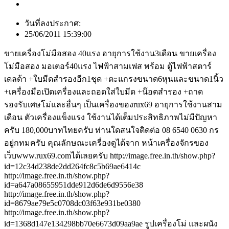
วันที่ลงประกาศ:
25/06/2011 15:39:00
ขายเครื่องโม่มือสอง 40แรง อายุการใช้งาน3เดือน ขายเครื่อง
โม่มือสอง มอเตอร์40แรง ไฟฟ้าสามเฟส พร้อม ตู้ไฟฟ้าสตาร์
เดลต้า +ใบมีดสำรองอีก1ชุด +ตะแกรงขนาด6หุนและขนาด1นิ้ว
+เครื่องมือเปิดเครื่องและถอดใส่ใบมีด +น๊อตสำรอง +ถาด
รองรับเศษโม่และอื่นๆ เป็นเครื่องของrux69 อายุการใช้งานสาม
เดือน ตัวเครื่องแข็งแรง ใช้งานได้เต็มประสิทธิภาพไม่มีปัญหา
ครับ 180,000บาทไทยครับ ท่านใดสนใจติดต่อ 08 6540 0630 กร
อยู่กทมครับ คุณลักษณะเครื่องดูได้จาก หน้าเครื่องจักรของ
เว็บwww.rux69.comได้เลยครับ http://image.free.in.th/show.php?
id=12c34d238de2dd264fc8c5b69ae6414c
http://image.free.in.th/show.php?
id=a647a08655951dde912d6de6d9556e38
http://image.free.in.th/show.php?
id=8679ae79e5c0708dc03f63e931be0380
http://image.free.in.th/show.php?
id=1368d147e134298bb70e6673d09aa9ae รูปเครื่องโม่ และผนัง