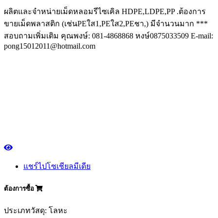
ผลิตและจำหน่ายเม็ดหลอมรีไซเคิล HDPE,LDPE,PP .ต้องการ
ขายเม็ดพลาสติก (เช่นPEใส1,PEใส2,PEชา,) มีจำนวนมาก ***
สอบถามเพิ่มเติม คุณพงษ์: 081-4868868 หงษ์0875033509 E-mail:
pong15012011@hotmail.com
แชร์ไปโซเชียลมีเดีย
ต้องการซื้อ
ประเภทวัสดุ: โลหะ