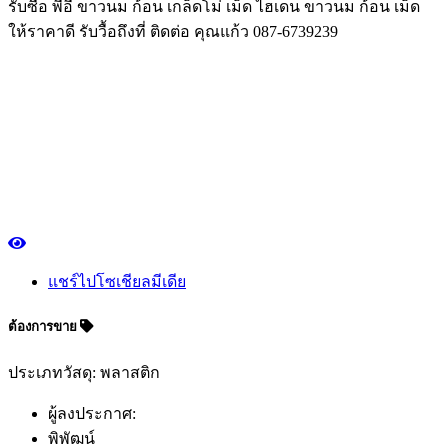
รับซื้อ พีอี ขาวนม ก้อน เกล็ดโม่ เม็ด ไฮเดน ขาวนม ก้อน เม็ด
ให้ราคาดี รับวื้อถึงที่ ติดต่อ คุณแก้ว 087-6739239
แชร์ไปโซเชียลมีเดีย
ต้องการขาย
ประเภทวัสดุ: พลาสติก
ผู้ลงประกาศ:
พิพัฒน์