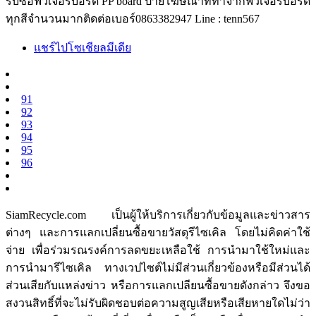
รับซื้อฟิวเจอร์บอร์ด PP board ป้ายโฆษณาที่ทำจากฟิวเจอร์บอร์ด
ทุกสีจำนวนมากติดต่อเบอร์0863382947 Line : tenn567
แชร์ไปโซเชียลมีเดีย
91
92
93
94
95
96
SiamRecycle.com เป็นผู้ให้บริการเกี่ยวกับข้อมูลและข่าวสาร
ต่างๆ และการแลกเปลี่ยนซื้อขายวัสดุรีไซเคิล โดยไม่คิดค่าใช้
จ่าย เพื่อร่วมรณรงค์การลดขยะเหลือใช้ การนำมาใช้ใหม่และ
การนำมารีไซเคิล ทางเวปไซต์ไม่มีส่วนเกี่ยวข้องหรือมีส่วนได้
ส่วนเสียกับแหล่งข่าว หรือการแลกเปลียนซื้อขายดังกล่าว จึงขอ
สงวนสิทธิ์ที่จะไม่รับผิดชอบต่อความสูญเสียหรือเสียหายใดไม่ว่า