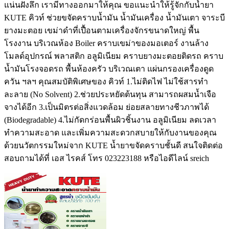
แน่นฝังลึก เรามีทางออกมาให้คุณ ขอแนะนำให้รู้จักกับน้ำยา
KUTE คิวท์ ช่วยขจัดคราบน้ำมัน น้ำมันเครื่อง น้ำมันเตา จาระบี
ยางมะตอย เขม่าดำที่เปื้อนตามเครื่องจักรขนาดใหญ่ พื้น
โรงงาน บริเวณห้อง Boiler คราบเขม่าของมอเตอร์ งานล้าง
โมลด์อุปกรณ์ พลาสติก อลูมิเนียม คราบยางมะตอยติดรถ คราบ
น้ำมันโรงจอดรถ พื้นห้องครัว บริเวณเตา แผ่นกรองเครื่องดูด
ควัน ฯลฯ คุณสมบัติพิเศษของ คิวท์ 1.ไม่ติดไฟ ไม่ใช้สารทำ
ละลาย (No Solvent) 2.ช่วยประหยัดต้นทุน สามารถผสมน้ำเจือ
จางได้อีก 3.เป็นมิตรต่อสิ่งแวดล้อม ย่อยสลายทางชีวภาพได้
(Biodegradable) 4.ไม่กัดกร่อนพื้นผิวชิ้นงาน อลูมิเนียม ลดเวลา
ทำความสะอาด และเพิ่มความสะดวกสบายให้กับงานของคุณ
ด้วยนวัตกรรมใหม่จาก KUTE น้ำยาขจัดคราบชั้นดี สนใจติดต่อ
สอบถามได้ที่ เอส ไรคส์ โทร 023223188 หรือไอดีไลน์ sreich