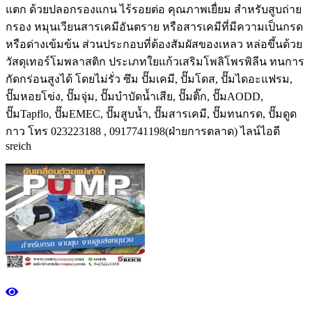
แตก ด้วยปลอกรองแกน ไร้รอยต่อ คุณภาพเยื่ยม สำหรับสูบถ่าย
กรอง หมุนเวียนสารเคมีอันตราย หรือสารเคมีที่มีความเป็นกรด
หรือด่างเข้มข้น ส่วนประกอบที่ต้องสัมผัสของเหลว หล่อขึ้นด้วย
วัสดุเทอร์โมพลาสติก ประเภทใยแก้วเสริมโพลิโพรพิลีน ทนการ
กัดกร่อนสูงได้ โดยไม่รั่ว ซึม ปั๊มเคมี, ปั๊มโดส, ปั๊มไดอะแฟรม,
ปั๊มหอยโข่ง, ปั๊มจุ่ม, ปั๊มบำบัดน้ำเสีย, ปั๊มติ๊ก, ปั๊มAODD,
ปั๊มTapflo, ปั๊มEMEC, ปั๊มสูบน้ำ, ปั๊มสารเคมี, ปั๊มทนกรด, ปั๊มดูด
กาว โทร 023223188 , 0917741198(ฝ่ายการตลาด) ไลน์ไอดี
sreich