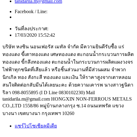
tanidarila.m@gmail.com
Facebook / Line:
วันที่ลงประกาศ:
17/03/2020 15:52:42
บริษัท หงซิน นอนเฟอรัส เมทัล จำกัด มีความยินดีรับซื้อ แร่
ทองแดง ขี้เตาทองแดง เศษทองแดง ตะกอนน้ำกระบวนการผลิต
ทองแดง ขี้กลึงทองแดง ตะกอนน้ำในกระบวนการผลิตแผงวงจร
ไฟฟ้าทุกชนิดที่เสียแล้ว หรือชิ้นส่วนงานที่มีส่วนผสม จำพวก
นิกเกิล ทอง สังกะสี ทองแดง และเงิน ให้ราคาสูงจากเตาหลอม
สนใจติดต่อกลับมีนได้เลยนะคะ ด้วยความเคารพ นางสาวฐนิดา
ริลา 098-8055895 (I D Line 0830102230) Mail
tanidarila.m@gmail.com HONGXIN NON-FERROUS METALS
CO.,LTD 1558/86 หมู่บ้านกลางกรุง ซ.14 ถนนเทพรัต แขวง
บางนา เขตบางนา กรุงเทพฯ 10260
แชร์ไปโซเชียลมีเดีย