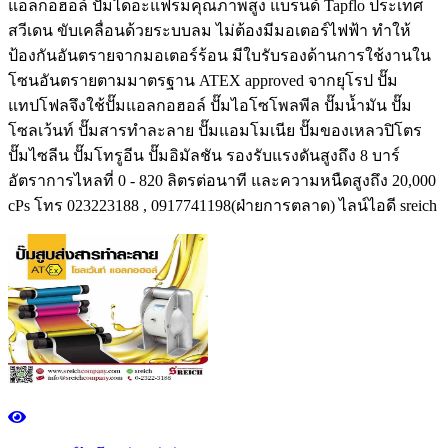
แอลกอฮอล์ ปั๊มไดอะแฟรมคุณภาพสูง แบรนด์ Tapflo ประเทศ
สวีเดน ขับเคลื่อนด้วยระบบลม ไม่ต้องมีมอเตอร์ไฟฟ้า ทำให้
ป้องกันอันตรายจากมอเตอร์ร้อน มีใบรับรองด้านการใช้งานใน
โซนอันตรายตามมาตรฐาน ATEX approved จากยุโรป ปั๊ม
แทปโฟลจึงใช้ปั๊มแอลกอฮอล์ ปั๊มไอโซโพลพีล ปั๊มน้ำมัน ปั๊ม
โซลเว้นท์ ปั๊มสารทำละลาย ปั๊มแอมโมเนีย ปั๊มของเหลวปิโตร
ปั๊มไซลีน ปั๊มโทรูอีน ปั๊มอิมัลชัน รองรับแรงดันสูงถึง 8 บาร์
อัตราการไหลที่ 0 - 820 ลิตรต่อนาที และความหนืดสูงถึง 20,000
cPs โทร 023223188 , 0917741198(ฝ่ายการตลาด) ไลน์ไอดี sreich