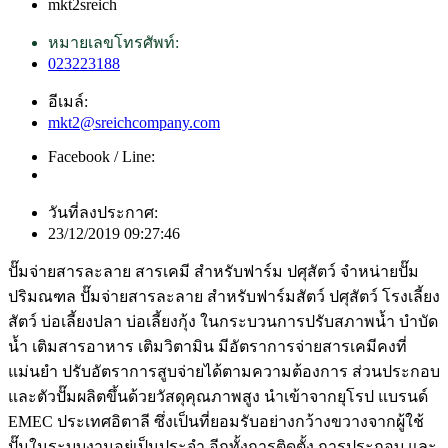
mkt2sreich
หมายเลขโทรศัพท์:
023223188
อีเมล์:
mkt2@sreichcompany.com
Facebook / Line:
วันที่ลงประกาศ:
23/12/2019 09:27:46
ปั๊มจ่ายสารละลาย สารเคมี สำหรับฟาร์ม ปศุสัตว์ จำหน่ายปั๊ม
ปริมณฑล ปั๊มจ่ายสารละลาย สำหรับฟาร์มสัตว์ ปศุสัตว์ โรงเลี้ยง
สัตว์ บ่อเลี้ยงปลา บ่อเลี้ยงกุ้ง ในกระบวนการปรับสภาพน้ำ บำบัด
น้ำ เติมสารอาหาร เติมวิตามิน มีอัตราการจ่ายสารเคมีคงที่
แม่นยำ ปรับอัตราการสูบจ่ายได้ตามความต้องการ ส่วนประกอบ
และตัวปั๊มผลิตขึ้นด้วยวัสดุคุณภาพสูง นำเข้าจากยุโรป แบรนด์
EMEC ประเทศอิตาลี ซึ่งเป็นที่ยอมรับอย่างกว้างขวางจากผู้ใช้
ปั๊มในระบบงานอยู่เป็นประจำ อีกทั้งการติดตั้ง การประกอบ และ