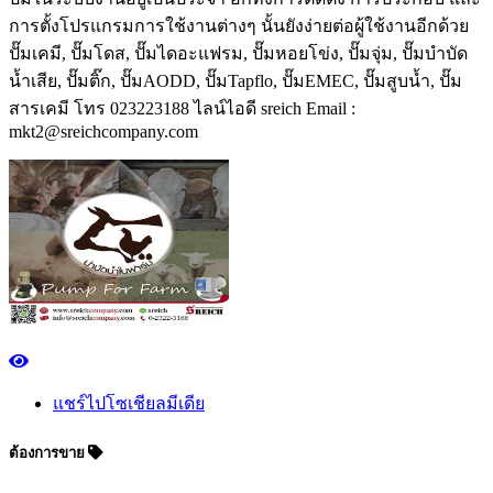
การตั้งโปรแกรมการใช้งานต่างๆ นั้นยังง่ายต่อผู้ใช้งานอีกด้วย
ปั๊มเคมี, ปั๊มโดส, ปั๊มไดอะแฟรม, ปั๊มหอยโข่ง, ปั๊มจุ่ม, ปั๊มบำบัด
น้ำเสีย, ปั๊มติ๊ก, ปั๊มAODD, ปั๊มTapflo, ปั๊มEMEC, ปั๊มสูบน้ำ, ปั๊ม
สารเคมี โทร 023223188 ไลน์ไอดี sreich Email :
mkt2@sreichcompany.com
แชร์ไปโซเชียลมีเดีย
ต้องการขาย