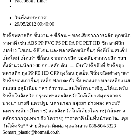
Facebook / Line:
วันที่ลงประกาศ:
29/05/2012 09:40:00
รับซื้อพลาสติก ชิ้นงาน + ขี้ก้อน + ของเสียจากการผลิต ทุกชนิด
ราคาดี เช่น ABS PP PVC PS PE PA PC PET HD ซิก อาคิลิก
เบอร์15 ไฮเดน ซิลิโคน และพลาสติกชนิดอื่นๆ ทั้งที่เป็น สแค็ป
เม็ดใหม่ เม็ดเก่า ขี้ก้อน จากการผลิต ของเสียจากกรผลิต ฯลฯ
ทั้งจำนวนน้อย 200 กก.-หลัก ตัน ......มีรถไปซื้อถึงที่ รับซื้อถุง
พลาสติก ถุง PP PE HD OPP ถุงร้อน ถุงเย็น ฟิล์มชนิดต่างๆ ฯลฯ
รับซื้อของเก่าอื่นๆ เหล็ก ฟอย ตะกั่ว ซิ้ง ทองแดง ทองเหลือง แส
ตนเลส อลูมิเนียม ฯลฯ ถ้าท่าน....สนใจโทรมาเชิญ...ได้นะครับ
รับซื้อในจังหวัด กรุงเทพฯและจังหวัดใกล้เคียง สมุทรสาคร
บางนา บางพี นครปฐม นครนายก อยุธยา อ่างทอง สระบรี
นครราชสีมา(โคราช) และจังหวัดใกล้เคียงโคราช) (เส้นทาง
หลักจากกรุงเทพฯ ถึง โคราช) **ราคาดี เป็นที่หน้าพอใจ....คุย
กันได้ครับ** จ่ายเงินสด ติดต่อ คุณสมอาจ 086-504-3323
Somart_plastic@hotmail.co.th