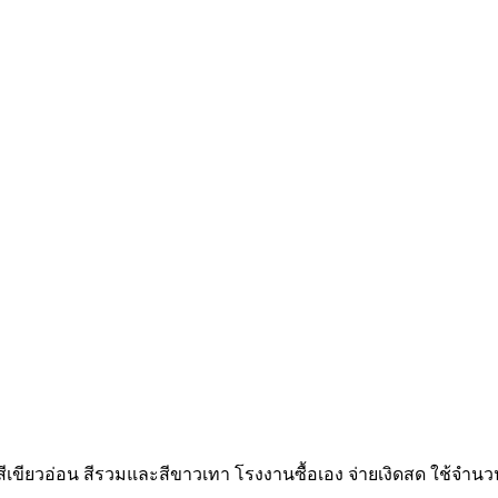
อน ,สีเขียวอ่อน สีรวมและสีขาวเทา โรงงานซื้อเอง จ่ายเงิดสด ใช้จำ