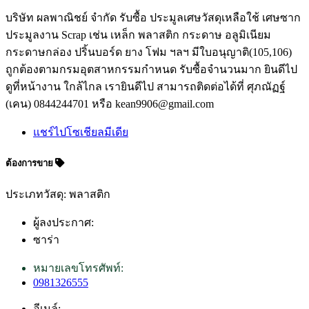
บริษัท ผลพาณิชย์ จำกัด รับซื้อ ประมูลเศษวัสดุเหลือใช้ เศษซาก
ประมูลงาน Scrap เช่น เหล็ก พลาสติก กระดาษ อลูมิเนียม
กระดาษกล่อง ปริ้นบอร์ด ยาง โฟม ฯลฯ มีใบอนุญาติ(105,106)
ถูกต้องตามกรมอุตสาหกรรมกำหนด รับซื้อจำนวนมาก ยินดีไป
ดูที่หน้างาน ใกล้ไกล เรายินดีไป สามารถติดต่อได้ที่ ศุภณัฏฐ์
(เคน) 0844244701 หรือ kean9906@gmail.com
แชร์ไปโซเชียลมีเดีย
ต้องการขาย
ประเภทวัสดุ: พลาสติก
ผู้ลงประกาศ:
ซาร่า
หมายเลขโทรศัพท์:
0981326555
อีเมล์: