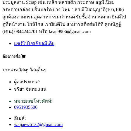
ประมูลงาน Scrap เช่น เหล็ก พลาสติก กระดาษ อลูมิเนียม
กระดาษกล่อง ปริ้นบอร์ด ยาง โฟม ฯลฯ มีใบอนุญาติ(105,106)
ถูกต้องตามกรมอุตสาหกรรมกำหนด รับซื้อจำนวนมาก ยินดีไป
ดูที่หน้างาน ใกล้ไกล เรายินดีไป สามารถติดต่อได้ที่ ศุภณัฏฐ์
(เคน) 0844244701 หรือ kean9906@gmail.com
แชร์ไปโซเชียลมีเดีย
ต้องการซื้อ
ประเภทวัสดุ: วัสดุอื่นๆ
ผู้ลงประกาศ:
จริยา จันทะแสน
หมายเลขโทรศัพท์:
0951935506
อีเมล์:
waijaew6132@gmail.com