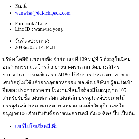
อีเมล์:
wanwisa@dai-ichipack.com
Facebook / Line:
Line ID : wanwisa.yong
วันที่ลงประกาศ:
20/06/2025 14:34:31
บริษัท ไดอิชิ แพคเกจจิ้ง จำกัด เลขที่ 139 หมู่ที่ 5 ตั้งอยู่ในนิคม
อุตสาหกรรมเวลโกรว์ ถ.บางนา-ตราด กม.3ต.บางสมัคร
อ.บางปะกง จ.ฉะเชิงเทรา 24180 ได้จัดการประกวดราคาขาย
เศษวัสดุไม่ใช้แล้วจากอุตสาหกรรม ขอเชิญบริษัทฯ ผู้สนใจเข้า
ยื่นซองประกวดราคาฯ โรงงานที่สนใจต้องมีใบอนุญาต 105
สำหรับรับซื้อ เศษพลาสติก เศษฟิล์ม บรรจุภัณฑ์ประเภทไม้
บรรจุภัณฑ์ประเภทกระดาษ และ แกนเหล็กวัตถุดิบ และใบ
อนุญาต106 สำหรับรับซื้อภาชนะสารเคมี ถัง200ลิตร ปี๊บ เป็นต้น
แชร์ไปโซเชียลมีเดีย