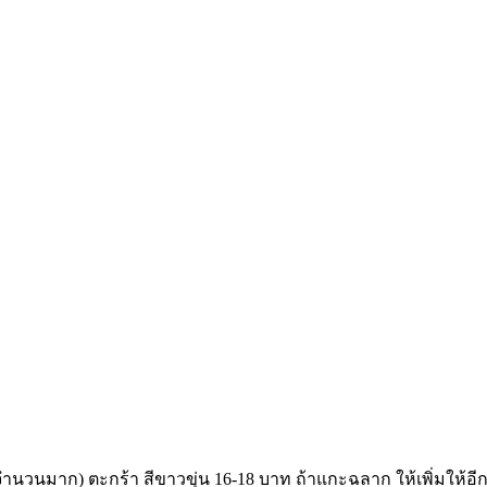
(จำนวนมาก) ตะกร้า สีขาวขุ่น 16-18 บาท ถ้าแกะฉลาก ให้เพิ่มให้อี