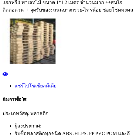
แจกฟรี!! พาเลทไม้ ขนาด 1*1.2 เมตร จำนวนมาก ++สนใจ
ติดต่อด่วน++ จุดรับของ: ถนนบางกรวย-ไทรน้อย ซอยโชคมงคล
แชร์ไปโซเชียลมีเดีย
ต้องการซื้อ
ประเภทวัสดุ: พลาสติก
ผู้ลงประกาศ:
รับซื้อพลาสติกทุกชนิด ABS .HI-PS. PP PVC POM และอื