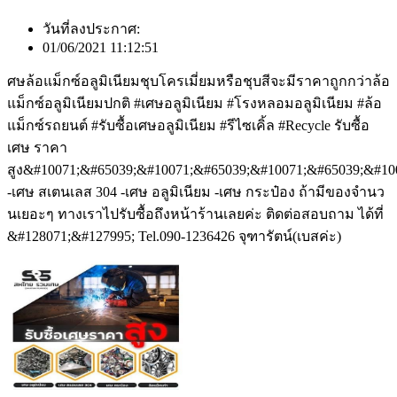
วันที่ลงประกาศ:
01/06/2021 11:12:51
ศษล้อแม็กซ์อลูมิเนียมชุบโครเมี่ยมหรือชุบสีจะมีราคาถูกกว่าล้อ
แม็กซ์อลูมิเนียมปกติ #เศษอลูมิเนียม #โรงหลอมอลูมิเนียม #ล้อ
แม็กซ์รถยนต์ #รับซื้อเศษอลูมิเนียม #รีไซเคิ้ล #Recycle รับซื้อ
เศษ ราคา
สูง&#10071;&#65039;&#10071;&#65039;&#10071;&#65039;&#10
-เศษ สเตนเลส 304 -เศษ อลูมิเนียม -เศษ กระป๋อง ถ้ามีของจำนว
นเยอะๆ ทางเราไปรับซื้อถึงหน้าร้านเลยค่ะ ติดต่อสอบถาม ได้ที่
&#128071;&#127995; Tel.090-1236426 จุฑารัตน์(เบสค่ะ)