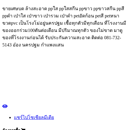
ขายเศษบด ล้างสะอาด ppใส ppใสสกีน ppขาว ppขาวสกีน ppสี
ppดำ เป่าใส เป่าขาว เป่ารวม เป่าดำ petอัดก้อน petสี petหนา
ขวดpvc เป็นโรงโม่อยู่นครปฐม เชื้อทุกตัวมีทุกเดือน ที่โรงงานมี
ของออกร่วม100ตันต่อเดือน มีปริมาณทุกตัว ของไม่ขาด มาดู
ของที่โรงงานก่อนได้ รับประกันความสะอาด ติดต่อ 081-732-
5143 อ๋อง นครปฐม กำแพงแสน
แชร์ไปโซเชียลมีเดีย