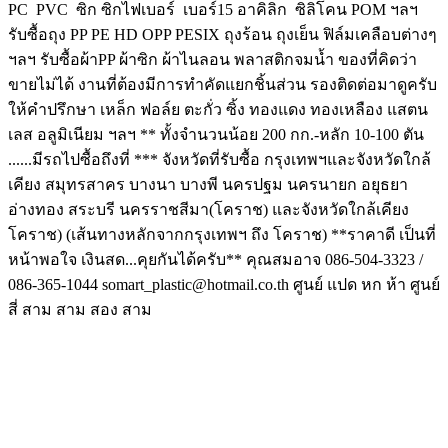
PC PVC ซิก ซิกไฟเบอร์ เบอร์15 อาคิลิก ซิลิโคน POM ฯลฯ
รับซื้อถุง PP PE HD OPP PESIX ถุงร้อน ถุงเย็น ฟิล์มเคลือบต่างๆ
ฯลฯ รับซื้อผ้าPP ผ้าซิก ผ้าไนลอน พลาสติกจมน้ำ ของที่คิดว่า
ขายไม่ได้ งานที่ต้องมีการทำคัดแยกชิ้นส่วน รองติดต่อมาดูครับ
ให้คำปรึกษา เหล็ก ฟอล์ย ตะกั่ว ซิ้ง ทองแดง ทองเหลือง แสตน
เลส อลูมิเนียม ฯลฯ ** ทั้งจำนวนน้อย 200 กก.-หลัก 10-100 ตัน
......มีรถไปซื้อถึงที่ *** จังหวัดที่รับซื้อ กรุงเทพฯและจังหวัดใกล้
เคียง สมุทรสาคร บางนา บางพี นครปฐม นครนายก อยุธยา
อ่างทอง สระบรี นครราชสีมา(โคราช) และจังหวัดใกล้เคียง
โคราช) (เส้นทางหลักจากกรุงเทพฯ ถึง โคราช) **ราคาดี เป็นที่
หน้าพอใจ เงินสด...คุยกันได้ครับ** คุณสมอาจ 086-504-3323 /
086-365-1044 somart_plastic@hotmail.co.th ศูนย์ แปด หก ห้า ศูนย์
สี่ สาม สาม สอง สาม