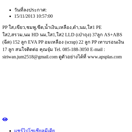
วันที่ลงประกาศ:
15/11/2013 10:57:00
PP ใส,เขียว,ชมพู,ซีด,น้ำเงิน,เหลือง,ดำ,นม,ใส1 PE
ใส2,สรวม,นม HD นม,ใส1,ใส2 LLD (เป่าถุง) 37ลูก AS+ABS
(ฉีด) 152 ลูก EVA PP อมเหลือง (scrap) 22 ลูก PP เทาบรอนเงิน
17 ลูก สนใจติดต่อ คุณจุ๋ม Tel. 085-188-3050 E-mail :
siriwan.jum2518@gmail.com ดูตัวอย่างได้ที่ www.apsplas.com
แชร์ไปโซเชียลมีเดีย