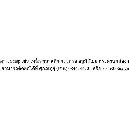
มูลงาน Scrap เช่น เหล็ก พลาสติก กระดาษ อลูมิเนียม กระดาษกล่อ
 สามารถติดต่อได้ที่ ศุภณัฏฐ์ (เคน) 0844244701 หรือ kean9906@gm