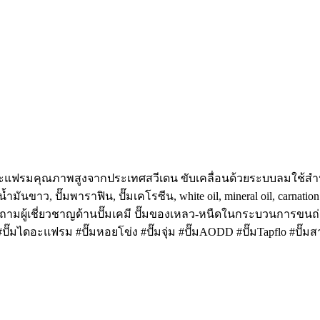
f ปั๊มไดอะแฟรมคุณภาพสูงจากประเทศสวีเดน ขับเคลื่อนด้วยระบบล
ำมันขาว, ปั๊มพาราฟิน, ปั๊มเคโรซีน, white oil, mineral oil, carnatio
บถามผู้เชี่ยวชาญด้านปั๊มเคมี ปั๊มของเหลว-หนืดในกระบวนการขนถ่าย
๊มไดอะแฟรม #ปั๊มหอยโข่ง #ปั๊มจุ่ม #ปั๊มAODD #ปั๊มTapflo #ปั๊มสาร