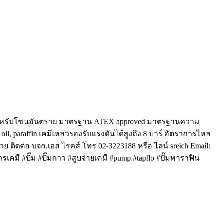
มใช้สำหรับโซนอันตราย มาตรฐาน ATEX approved มาตรฐานความ
n oil, paraffin เคมีเหลวรองรับแรงดันได้สูงถึง 8 บาร์ อัตราการไหล
 ติดต่อ บจก.เอส ไรคส์ โทร 02-3223188 หรือ ไลน์ sreich Email:
เคมี #ปั๊ม #ปั๊มกาว #สูบจ่ายเคมี #pump #tapflo #ปั๊มพาราฟิน