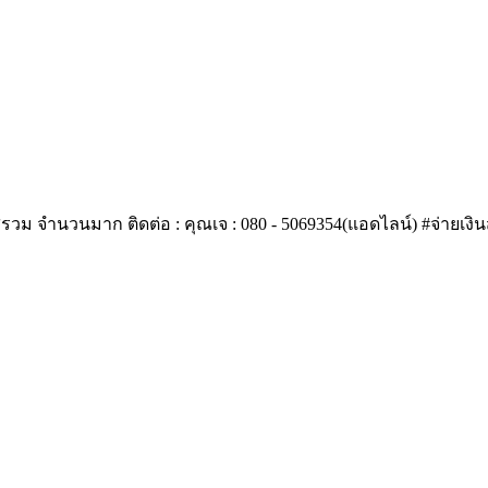
ีรวม จำนวนมาก ติดต่อ : คุณเจ : 080 - 5069354(แอดไลน์) #จ่ายเง