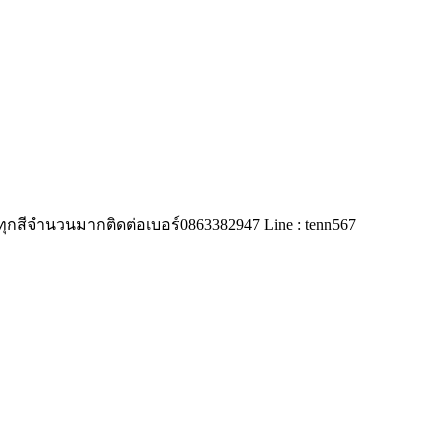
 ทุกสีจำนวนมากติดต่อเบอร์0863382947 Line : tenn567