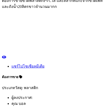
ต้องการขายขวดพลาสติกPVCใส และสลากที่แกะจากขวดเพท
และถังน้ำ20ลิตรขาวจำนวนมากก
แชร์ไปโซเชียลมีเดีย
ต้องการขาย
ประเภทวัสดุ: พลาสติก
ผู้ลงประกาศ:
คุณ บอล