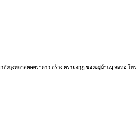
กโกดังถุงพลาสตดตราดาว ตร้าง ตรามงกุฏ ของอยู่บ้านบุ จอหอ โทร