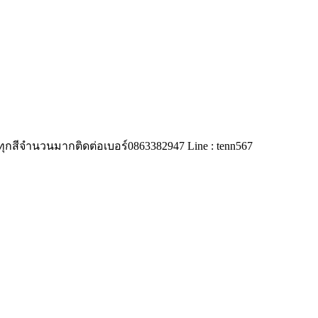
 ทุกสีจำนวนมากติดต่อเบอร์0863382947 Line : tenn567