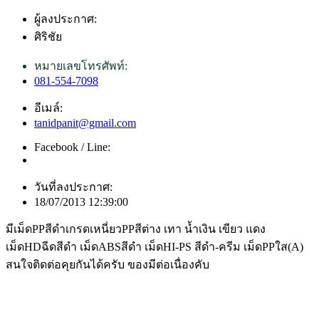
ผู้ลงประกาศ:
ศิริชัย
หมายเลขโทรศัพท์:
081-554-7098
อีเมล์:
tanidpanit@gmail.com
Facebook / Line:
วันที่ลงประกาศ:
18/07/2013 12:39:00
มีเม็ดPPสีดำเกรดเหนี่ยวPPสีต่าง เทา น้ำเงิน เขียว แดง
เม็ดHDฉีดสีดำ เม็ดABSสีดำ เม็ดHI-PS สีดำ-ครีม เม็ดPPใส(A)
สนใจติดต่อคุยกันได้ครับ ของมีต่อเนื่องคับ