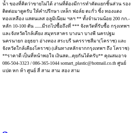
น้ำ ของที่คิดว่าขายไม่ได้ งานที่ต้องมีการทำคัดแยกชิ้นส่วน รอง
ติดต่อมาดูครับ ให้คำปรึกษา เหล็ก ฟอล์ย ตะกั่ว ซิ้ง ทองแดง
ทองเหลือง แสตนเลส อลูมิเนียม ฯลฯ ** ทั้งจำนวนน้อย 200 กก.-
หลัก 10-100 ตัน ......มีรถไปซื้อถึงที่ *** จังหวัดที่รับซื้อ กรุงเทพฯ
และจังหวัดใกล้เคียง สมุทรสาคร บางนา บางพี นครปฐม
นครนายก อยุธยา อ่างทอง สระบรี นครราชสีมา(โคราช) และ
จังหวัดใกล้เคียงโคราช) (เส้นทางหลักจากกรุงเทพฯ ถึง โคราช)
**ราคาดี เป็นที่หน้าพอใจ เงินสด...คุยกันได้ครับ** คุณสมอาจ
086-504-3323 / 086-365-1044 somart_plastic@hotmail.co.th ศูนย์
แปด หก ห้า ศูนย์ สี่ สาม สาม สอง สาม