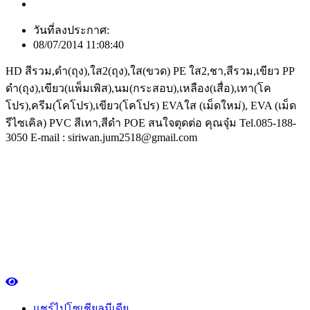
วันที่ลงประกาศ:
08/07/2014 11:08:40
HD สีรวม,ดำ(ถุง),ใส2(ถุง),ใส(ขวด) PE ใส2,ชา,สีรวม,เขียว PP
ดำ(ถุง),เขียว(แพ็มเพิส),นม(กระสอบ),เหลือง(เสื่อ),เทา(โค
โปร),ครีม(โคโปร),เขียว(โคโปร) EVAใส (เม็ดใหม่), EVA (เม็ด
รีไซเคิล) PVC สีเทา,สีดำ POE สนใจตุดต่อ คุณจุ๋ม Tel.085-188-
3050 E-mail : siriwan.jum2518@gmail.com
แชร์ไปโซเชียลมีเดีย