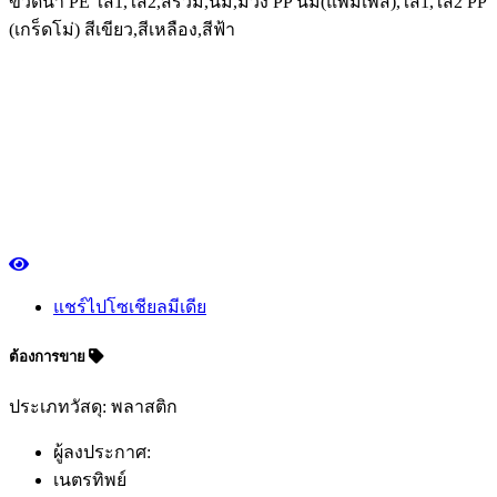
ขวดน้ำ PE ใส1,ใส2,สรวม,นม,ม่วง PP นม(แพ็มเพิส),ใส1,ใส2 PP
(เกร็ดโม่) สีเขียว,สีเหลือง,สีฟ้า
แชร์ไปโซเชียลมีเดีย
ต้องการขาย
ประเภทวัสดุ: พลาสติก
ผู้ลงประกาศ:
เนตรทิพย์