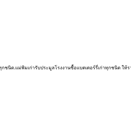
กทุกชนิด.แม่พิมเก่ารับประมูลโรงงานซื้อแบตเตอร์รี่เก่าทุกชนิด ให