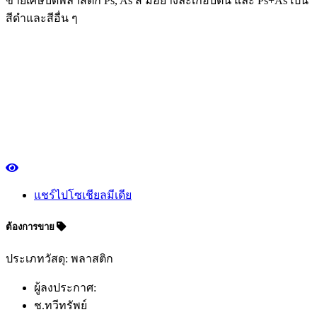
ขายเศษบดพลาสติก Ps, As สี มีอย่างละเกือบตัน และ Ps+As เป็น
สีดำและสีอื่น ๆ
แชร์ไปโซเชียลมีเดีย
ต้องการขาย
ประเภทวัสดุ: พลาสติก
ผู้ลงประกาศ:
ช.ทวีทรัพย์