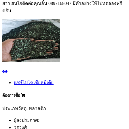
ยาว สนใจติดต่อคุณอั๋น 0897168047 มีตัวอย่างให้ไปทดลองฟรี
ครับ
แชร์ไปโซเชียลมีเดีย
ต้องการซื้อ
ประเภทวัสดุ: พลาสติก
ผู้ลงประกาศ:
วรวงศ์