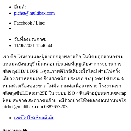
อีเมล์:
pichet@multibax.com
Facebook / Line:
วันที่ลงประกาศ:
11/06/2021 15:46:44
เรา คือ โรงงานและผู้ส่งออกถุงพลาสติก ในนิคมอุตสาหกรรม
แหลมฉบังชลบุรี เม็ดหลอมเป็นเศษที่สูญเสียจากกระบวนการ
ผลิต ถุงHD/ LDPE 1/คุณภาพดีใกล้เคียงเม็ดใหม่ ผ่านไฟครั้ง
เดียว 2/เราหลอมเอง จึงแยกชนิด ประเภท ระบุ ว/ด/ป ชัดเจน 3/
หมดห่วงเรื่องของขาด ไม่มีความต่อเนื่อง เพราะ โรงงานเรา
ผลิตถุงซิปLDส่งมา25ปี ใน ระบบ ISO 4/สินค้าอยู่บนพาเลขwrap
ฟิลม สะอาด สะดวกขนย้าย 5/มีตัวอย่างให้ทดลองจนท่านพอใจ
pichet@multibax.com 0887653203
แชร์ไปโซเชียลมีเดีย
ต้องการขาย