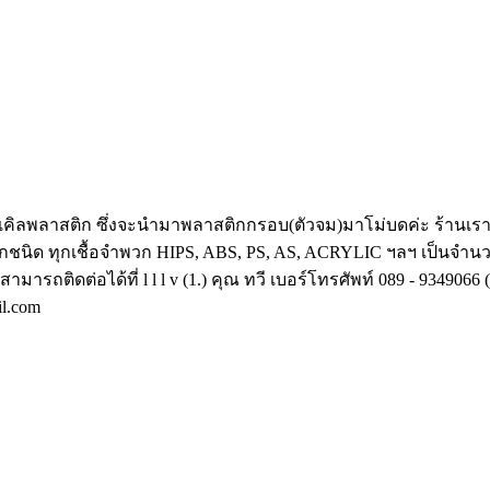
คิลพลาสติก ซึ่งจะนำมาพลาสติกกรอบ(ตัวจม)มาโม่บดค่ะ ร้านเราตั้
่ทุกชนิด ทุกเชื้อจำพวก HIPS, ABS, PS, AS, ACRYLIC ฯลฯ เป็นจ
รถติดต่อได้ที่ l l l v (1.) คุณ ทวี เบอร์โทรศัพท์ 089 - 9349066
il.com