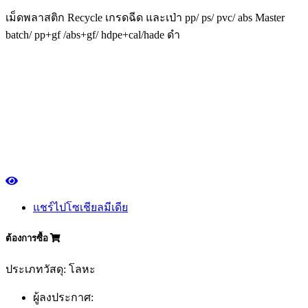
เม็ดพลาสติก Recycle เกรดฉีด และเป่า pp/ ps/ pvc/ abs Master
batch/ pp+gf /abs+gf/ hdpe+cal/hade ดำ
แชร์ไปโซเชียลมีเดีย
ต้องการซื้อ
ประเภทวัสดุ: โลหะ
ผู้ลงประกาศ: