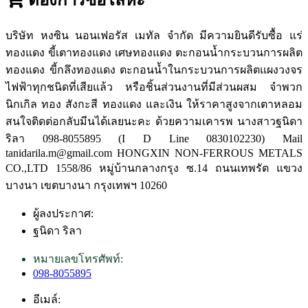
บริษัท หงซิน นอนเฟอรัส เมทัล จำกัด มีความยินดีรับซื้อ แร่
ทองแดง ขี้เตาทองแดง เศษทองแดง ตะกอนน้ำกระบวนการผลิต
ทองแดง ขี้กลึงทองแดง ตะกอนน้ำในกระบวนการผลิตแผงวงจร
ไฟฟ้าทุกชนิดที่เสียแล้ว หรือชิ้นส่วนงานที่มีส่วนผสม จำพวก
นิกเกิล ทอง สังกะสี ทองแดง และเงิน ให้ราคาสูงจากเตาหลอม
สนใจติดต่อกลับมีนได้เลยนะคะ ด้วยความเคารพ นางสาวฐนิดา
ริลา 098-8055895 (I D Line 0830102230) Mail
tanidarila.m@gmail.com HONGXIN NON-FERROUS METALS
CO.,LTD 1558/86 หมู่บ้านกลางกรุง ซ.14 ถนนเทพรัต แขวง
บางนา เขตบางนา กรุงเทพฯ 10260
ผู้ลงประกาศ:
ฐนิดา ริลา
หมายเลขโทรศัพท์:
098-8055895
อีเมล์: