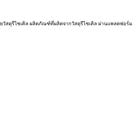
วัสดุรีไซเคิล ผลิตภัณฑ์ที่ผลิตจากวัสดุรีไซเคิล ผ่านแพลตฟอร์ม