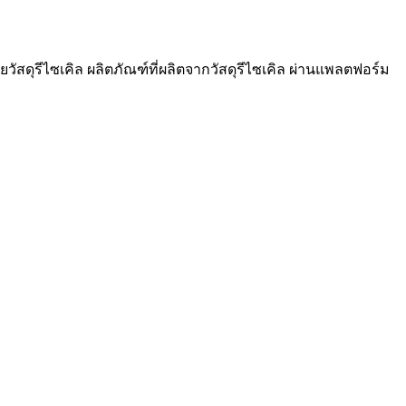
วัสดุรีไซเคิล ผลิตภัณฑ์ที่ผลิตจากวัสดุรีไซเคิล ผ่านแพลตฟอร์ม