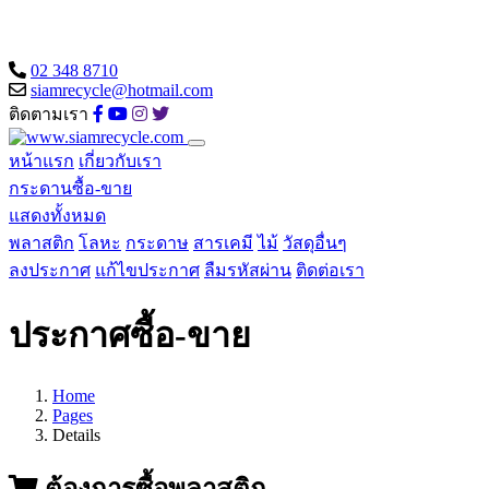
02 348 8710
siamrecycle@hotmail.com
ติดตามเรา
หน้าแรก
เกี่ยวกับเรา
กระดานซื้อ-ขาย
แสดงทั้งหมด
พลาสติก
โลหะ
กระดาษ
สารเคมี
ไม้
วัสดุอื่นๆ
ลงประกาศ
แก้ไขประกาศ
ลืมรหัสผ่าน
ติดต่อเรา
ประกาศซื้อ-ขาย
Home
Pages
Details
ต้องการซื้อพลาสติก