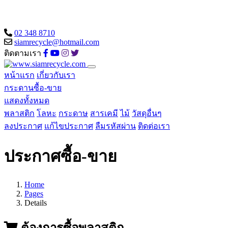
02 348 8710
siamrecycle@hotmail.com
ติดตามเรา
หน้าแรก
เกี่ยวกับเรา
กระดานซื้อ-ขาย
แสดงทั้งหมด
พลาสติก
โลหะ
กระดาษ
สารเคมี
ไม้
วัสดุอื่นๆ
ลงประกาศ
แก้ไขประกาศ
ลืมรหัสผ่าน
ติดต่อเรา
ประกาศซื้อ-ขาย
Home
Pages
Details
ต้องการซื้อพลาสติก