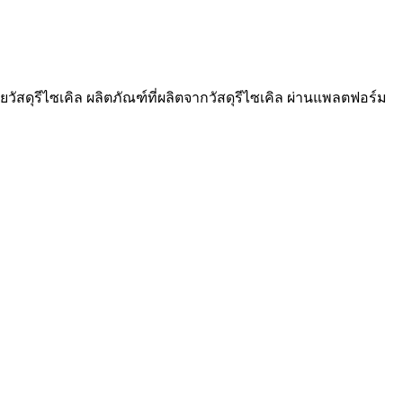
วัสดุรีไซเคิล ผลิตภัณฑ์ที่ผลิตจากวัสดุรีไซเคิล ผ่านแพลตฟอร์ม