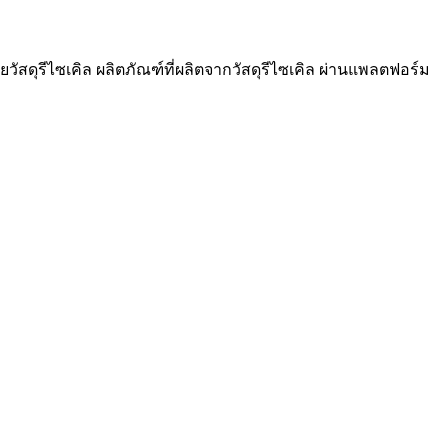
วัสดุรีไซเคิล ผลิตภัณฑ์ที่ผลิตจากวัสดุรีไซเคิล ผ่านแพลตฟอร์ม