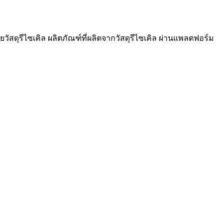
วัสดุรีไซเคิล ผลิตภัณฑ์ที่ผลิตจากวัสดุรีไซเคิล ผ่านแพลตฟอร์ม