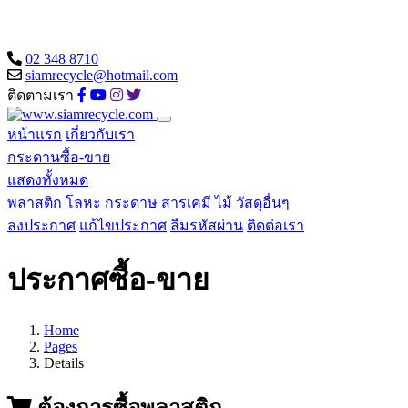
02 348 8710
siamrecycle@hotmail.com
ติดตามเรา
หน้าแรก
เกี่ยวกับเรา
กระดานซื้อ-ขาย
แสดงทั้งหมด
พลาสติก
โลหะ
กระดาษ
สารเคมี
ไม้
วัสดุอื่นๆ
ลงประกาศ
แก้ไขประกาศ
ลืมรหัสผ่าน
ติดต่อเรา
ประกาศซื้อ-ขาย
Home
Pages
Details
ต้องการซื้อพลาสติก