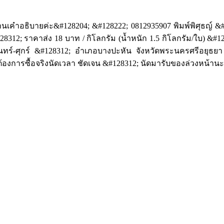
เคำอธิบายค่ะ&#128204; &#128222; 0812935907 พิมพ์พิศุธญ์ &#
128312; ราคาส่ง 18 บาท / กิโลกรัม (น้ำหนัก 1.5 กิโลกรัม/ใบ) &#
ันทร์-ศุกร์ &#128312; อำเภอบางปะหัน จังหวัดพระนครศรีอยุธยา
ี่ต้องการซื้อจริงนัดเวลา ชัดเจน &#128312; นัดมารับของล่วงหน้าน