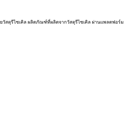
วัสดุรีไซเคิล ผลิตภัณฑ์ที่ผลิตจากวัสดุรีไซเคิล ผ่านแพลตฟอร์ม