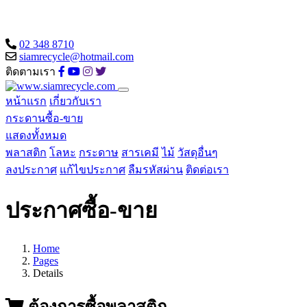
02 348 8710
siamrecycle@hotmail.com
ติดตามเรา
หน้าแรก
เกี่ยวกับเรา
กระดานซื้อ-ขาย
แสดงทั้งหมด
พลาสติก
โลหะ
กระดาษ
สารเคมี
ไม้
วัสดุอื่นๆ
ลงประกาศ
แก้ไขประกาศ
ลืมรหัสผ่าน
ติดต่อเรา
ประกาศซื้อ-ขาย
Home
Pages
Details
ต้องการซื้อพลาสติก