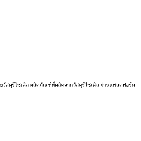
วัสดุรีไซเคิล ผลิตภัณฑ์ที่ผลิตจากวัสดุรีไซเคิล ผ่านแพลตฟอร์ม